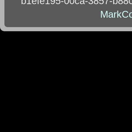
b1efe195-00ca-3857-b880
MarkCo